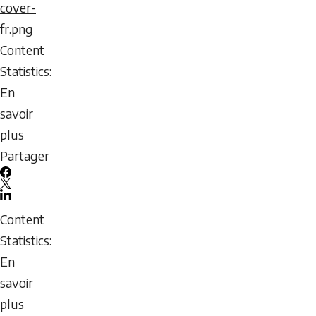
:
icon
cover-
Travailler
fr.png
avec
Content
les
Statistics:
athlètes
En
et
savoir
les
plus
entraîneurs
sur
Partager
LGBTQ
Guide
Facebook
de
X
LinkedIn
mentorat
Email
Content
pour
icon
Statistics:
l’avancement
En
des
savoir
entraîneures
plus