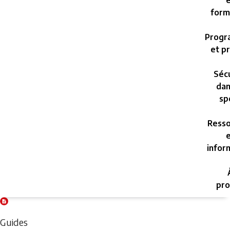
e
form
Progr
et pr
Sécu
dan
sp
Resso
e
infor
pro
Friday,
August
Guides