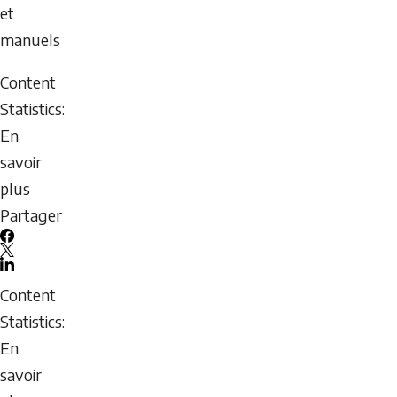
7,
et
2026
manuels
-
Content
01:04
Statistics:
Friday,
En
August
savoir
7,
plus
2026
sur
Partager
-
MER
01:04
Facebook
Politique
X
LinkedIn
de
Email
Content
vérification
icon
Statistics:
des
En
antécédents
savoir