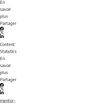
général
un
En
handicap :
savoir
Manuel
plus
d’introduction
sur
Partager
Guide
Facebook
Entraînement
X
LinkedIn
des
Email
Content
athlètes
icon
Statistics:
maîtres
En
savoir
plus
sur
Partager
Montrer
Facebook
le
X
LinkedIn
chemin
Email
mentor-