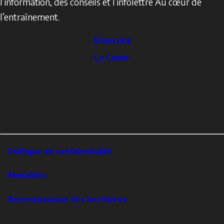
l’information, des conseils et l’infolettre Au cœur de
l’entraînement.
S’inscrire
The
Le Casier
Locker
Social
Facebook
Profile
YouTube
links
X
Instagram
LinkedIn
Footer
Politique de confidentialité
Corporate
Modalités
Reconnaissance des territoires