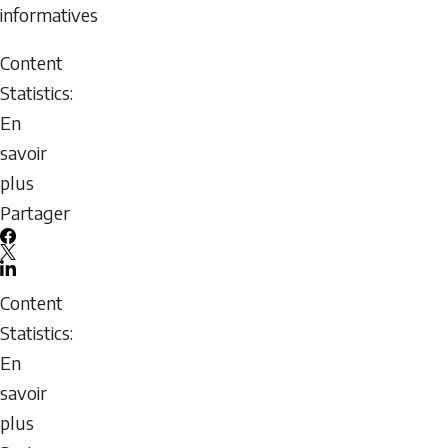
7,
informatives
2026
Content
-
Statistics:
05:07
En
Friday,
savoir
August
plus
7,
sur
Partager
2026
Entraînement
-
Facebook
à
X
05:07
LinkedIn
toute
Email
Content
météo
icon
Statistics:
:
En
Indice
savoir
UV
plus