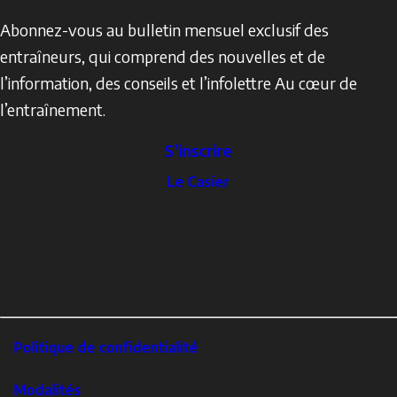
Abonnez-vous au bulletin mensuel exclusif des
entraîneurs, qui comprend des nouvelles et de
l’information, des conseils et l’infolettre Au cœur de
l’entraînement.
S’inscrire
The
Le Casier
Locker
Social
Facebook
Profile
YouTube
links
X
Instagram
LinkedIn
Footer
Politique de confidentialité
Corporate
Modalités