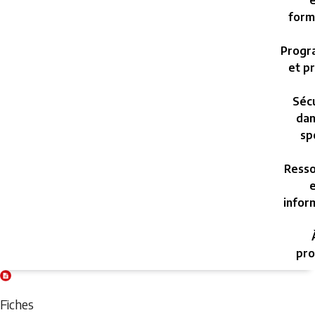
e
form
Progr
et pr
Sécu
dan
sp
Resso
e
infor
pro
Friday,
August
Fiches