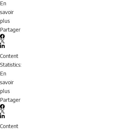
confirmant
En
le
savoir
diagnostic
plus
médical
sur
Partager
Commotion
Facebook
cérébrale
X
LinkedIn
:
Email
Content
Lettre
icon
Statistics:
d’autorisation
En
médicale
savoir
plus
sur
Partager
Fiche
Facebook
éducative
X
LinkedIn
sur
Email
Content