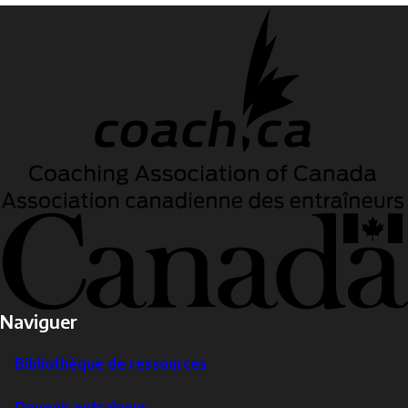
Directeurs
sportifs,
entraîneurs,
enseignants
et
autres
superviseurs
Naviguer
Bibliothèque de ressources
Devenir entraîneur