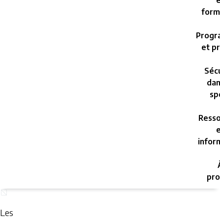
e
form
Progr
et pr
Sécu
dan
sp
Resso
e
infor
pro
Thursday,
August
Les