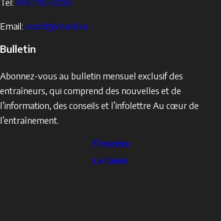
Tel:
613-235-5000
Email:
coach@coach.ca
Bulletin
Abonnez-vous au bulletin mensuel exclusif des
entraîneurs, qui comprend des nouvelles et de
l’information, des conseils et l’infolettre Au cœur de
l’entraînement.
S’inscrire
The
Le Casier
Locker
Social
Facebook
Profile
YouTube
links
X
Instagram