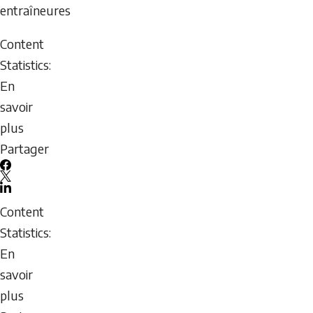
6,
entraîneures
2026
Content
-
Statistics:
19:04
En
Thursday,
savoir
August
plus
6,
sur
Partager
2026
Reconnaître
-
Facebook
la
X
19:04
LinkedIn
RED-
Email
Content
S
icon
Statistics:
et
En
la
savoir
prendre
plus