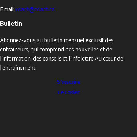
Email:
coach@coach.ca
Bulletin
Abonnez-vous au bulletin mensuel exclusif des
entraîneurs, qui comprend des nouvelles et de
l’information, des conseils et l’infolettre Au cœur de
l’entraînement.
S’inscrire
The
Le Casier
Locker
Social
Facebook
Profile
YouTube
links
X
Instagram
LinkedIn