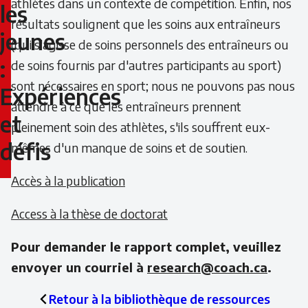
athlètes dans un contexte de compétition. Enfin, nos
pour
les
résultats soulignent que les soins aux entraîneurs
jeunes
les
(qui s'agisse de soins personnels des entraîneurs ou
:
de soins fournis par d'autres participants au sport)
jeunes
sont nécessaires en sport; nous ne pouvons pas nous
Expériences
:
attendre à ce que les entraîneurs prennent
et
pleinement soin des athlètes, s'ils souffrent eux-
Expériences
défis
mêmes d'un manque de soins et de soutien.
et
Accès à la publication
défis
Access à la thèse de doctorat
Pour demander le rapport complet, veuillez
envoyer un courriel à
research@coach.ca
.
Retour à la bibliothèque de ressources