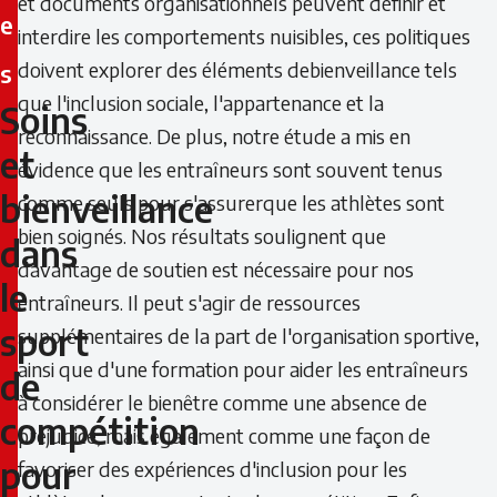
et documents organisationnels peuvent définir et
e
interdire les comportements nuisibles, ces politiques
doivent explorer des éléments debienveillance tels
s
que l'inclusion sociale, l'appartenance et la
Soins
Soins
reconnaissance. De plus, notre étude a mis en
et
et
évidence que les entraîneurs sont souvent tenus
bienveillance
comme seuls pour s'assurerque les athlètes sont
bienveillance
bien soignés. Nos résultats soulignent que
dans
dans
davantage de soutien est nécessaire pour nos
le
entraîneurs. Il peut s'agir de ressources
le
sport
supplémentaires de la part de l'organisation sportive,
sport
ainsi que d'une formation pour aider les entraîneurs
de
à considérer le bienêtre comme une absence de
de
compétition
préjudice, mais également comme une façon de
compétition
pour
favoriser des expériences d'inclusion pour les