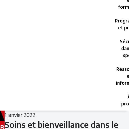
e
form
Progr
et pr
Sécu
dan
sp
Resso
e
infor
pro
Filed
1 janvier 2022
under:
Soins et bienveillance dans le
B