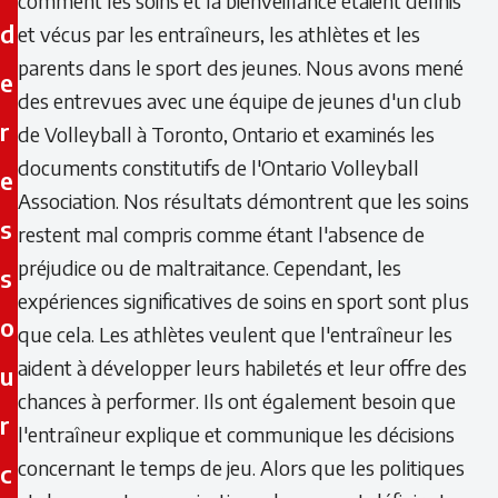
comment les soins et la bienveillance étaient définis
d
et vécus par les entraîneurs, les athlètes et les
parents dans le sport des jeunes. Nous avons mené
e
des entrevues avec une équipe de jeunes d'un club
r
de Volleyball à Toronto, Ontario et examinés les
documents constitutifs de l'Ontario Volleyball
e
Association. Nos résultats démontrent que les soins
s
restent mal compris comme étant l'absence de
préjudice ou de maltraitance. Cependant, les
s
expériences significatives de soins en sport sont plus
o
que cela. Les athlètes veulent que l'entraîneur les
aident à développer leurs habiletés et leur offre des
u
chances à performer. Ils ont également besoin que
r
l'entraîneur explique et communique les décisions
concernant le temps de jeu. Alors que les politiques
c