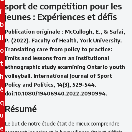
sport de compétition pour les
i
jeunes : Expériences et défis
b
Publication originale : McCullogh, E., & Safai,
li
P. (2022). Faculty of Health, York University.
Translating care from policy to practice:
o
limits and lessons from an institutional
t
ethnographic study examining Ontario youth
h
volleyball. International Journal of Sport
Policy and Politics, 14(3), 529-544.
è
doi:10.1080/19406940.2022.2090994.
q
Résumé
u
Le but de notre étude était de mieux comprendre
e