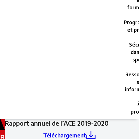
e
form
Progr
et pr
Sécu
dan
sp
Resso
e
infor
pro
Filed
Rapport annuel de l’ACE 2019-2020
under:
Téléchargement
B