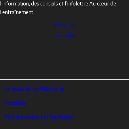
l’information, des conseils et l’infolettre Au cœur de
l’entraînement.
S’inscrire
The
Le Casier
Locker
Social
Facebook
Profile
YouTube
links
X
Instagram
LinkedIn
Footer
Politique de confidentialité
Corporate
Modalités
Reconnaissance des territoires