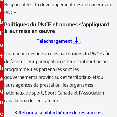
Responsables du développement des entraineurs du
i
PNCE
b
Politiques du PNCE et normes s’appliquant
à leur mise en œuvre
li
Téléchargement
o
Un manuel destiné aux les partenaires du PNCE afin
t
de faciliter leur participation et leur contribution au
h
programme. Les partenaires sont les
gouvernements provinciaux et territoriaux et/ou
è
leurs agences de prestation, les organismes
q
nationaux de sport, Sport Canada et l’Association
canadienne des entraîneurs.
u
Retour à la bibliothèque de ressources
e