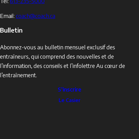
Tel:
613-235-5000
Email:
coach@coach.ca
Bulletin
Abonnez-vous au bulletin mensuel exclusif des
entraîneurs, qui comprend des nouvelles et de
l’information, des conseils et l’infolettre Au cœur de
l’entraînement.
S’inscrire
The
Le Casier
Locker
Social
Facebook
Profile
YouTube
links
X
Instagram