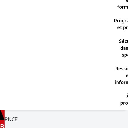
e
form
Progr
et pr
Sécu
dan
sp
Resso
e
infor
pro
Filed
Filed
PNCE
under:
under:
B