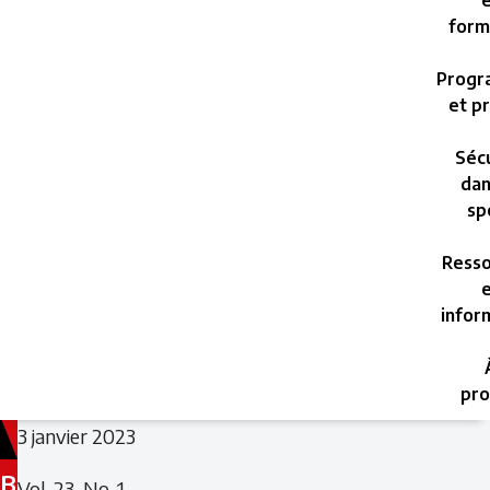
e
form
Progr
et pr
Sécu
dan
sp
Resso
e
infor
pro
Filed
3 janvier 2023
under:
B
Vol. 23, No. 1