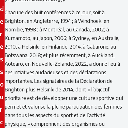
d
Chacune des huit conférences à ce jour, soit à
e
Brighton, en Angleterre, 1994 ; à Windhoek, en
Namibie, 1998 ; à Montréal, au Canada, 2002; à
r
Kumamoto, au Japon, 2006; à Sydney, en Australie,
e
2010; à Helsinki, en Finlande, 2014; à Gabarone, au
Botswana, 2018; et plus récemment, à Auckland,
s
Aotearo, en Nouvelle-Zélande, 2022, a donné lieu à
s
des initiatives audacieuses et des déclarations
importantes. Les signataires de la Déclaration de
o
Brighton plus Helsinki de 2014, dont « l’objectif
u
prioritaire est de développer une culture sportive qui
permet et valorise la pleine participation des femmes
r
dans tous les aspects du sport et de l’activité
c
physique, » comprennent des organismes ou