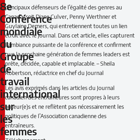
la
8e
principaux défenseurs de l’égalité des genres au
Conférence
Canada, soit Diane Culver, Penny Werthner et
8e
Guylaine Demers, qui entretiennent toutes un lien
mondiale
Conférence
étroit avec le Journal. Dans cet article, elles capturent
du
l’ambiance puissante de la conférence et confirment
mondiale
Groupe
que la prochaine génération de femmes leaders est
du
prête, décidée, capable et implacable. – Sheila
de
Groupe
Robertson, rédactrice en chef du Journal
travail
de
Les avis exprimés dans les articles du Journal
international
canadien des entraîneures sont propres à leurs
travail
sur
auteur(e)s et ne reflètent pas nécessairement les
international
politiques de l’Association canadienne des
les
entraîneurs.
sur
femmes