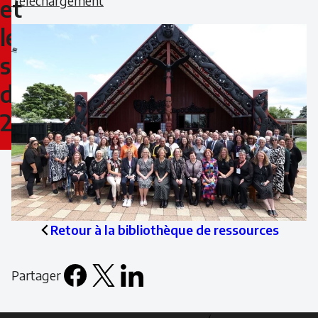
Téléchargement
les
et
le
femmes
sport
et
de
le
2022
sport
de
2022
Retour à la bibliothèque de ressources
Partager
Facebook
X
LinkedIn
Email
icon