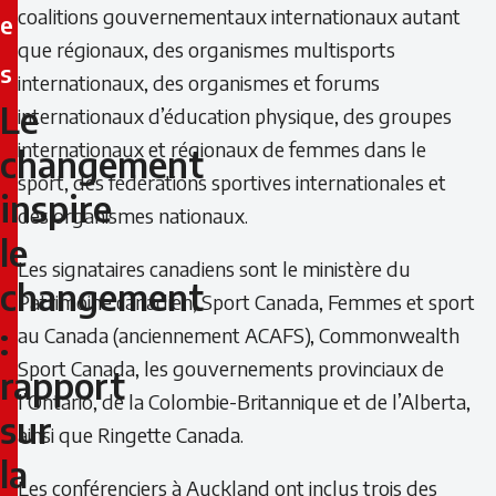
coalitions gouvernementaux internationaux autant
e
que régionaux, des organismes multisports
s
internationaux, des organismes et forums
Le
internationaux d’éducation physique, des groupes
Le
internationaux et régionaux de femmes dans le
changement
changement
sport, des fédérations sportives internationales et
inspire
des organismes nationaux.
inspire
le
le
Les signataires canadiens sont le ministère du
changement
Patrimoine canadien, Sport Canada, Femmes et sport
changement
:
au Canada (anciennement ACAFS), Commonwealth
:
Sport Canada, les gouvernements provinciaux de
rapport
l’Ontario, de la Colombie-Britannique et de l’Alberta,
rapport
sur
ainsi que Ringette Canada.
sur
la
Les conférenciers à Auckland ont inclus trois des