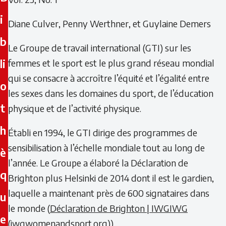
i
Diane Culver, Penny Werthner, et Guylaine Demers
b
Le Groupe de travail international (GTI) sur les
li
femmes et le sport est le plus grand réseau mondial
qui se consacre à accroître l’équité et l’égalité entre
o
les sexes dans les domaines du sport, de l’éducation
t
physique et de l’activité physique.
h
Établi en 1994, le GTI dirige des programmes de
sensibilisation à l’échelle mondiale tout au long de
è
l’année. Le Groupe a élaboré la Déclaration de
q
Brighton plus Helsinki de 2014 dont il est le gardien,
laquelle a maintenant près de 600 signataires dans
u
le monde (
Déclaration de Brighton | IWGIWG
e
(iwgwomenandsport.org)
).