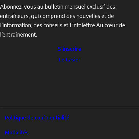
Abonnez-vous au bulletin mensuel exclusif des
entraîneurs, qui comprend des nouvelles et de
l’information, des conseils et l’infolettre Au cœur de
l’entraînement.
S’inscrire
The
Le Casier
Locker
Social
Facebook
Profile
YouTube
links
X
Instagram
LinkedIn
Footer
Politique de confidentialité
Corporate
Modalités