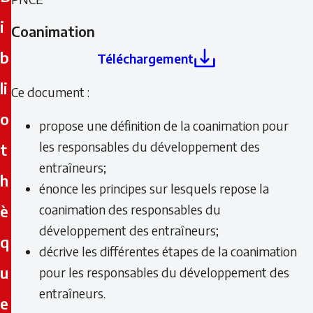
i
Coanimation
b
Téléchargement
li
Ce document :
o
propose une définition de la coanimation pour
les responsables du développement des
t
entraîneurs;
h
énonce les principes sur lesquels repose la
è
coanimation des responsables du
développement des entraîneurs;
q
décrive les différentes étapes de la coanimation
u
pour les responsables du développement des
entraîneurs.
e