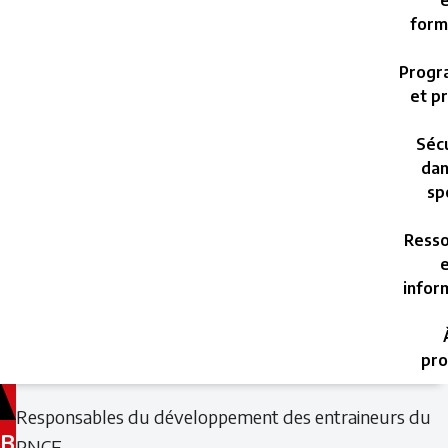
e
form
Progr
et pr
Sécu
dan
sp
Resso
e
infor
pro
Filed
Filed
Responsables du développement des entraineurs du
under:
under:
B
PNCE