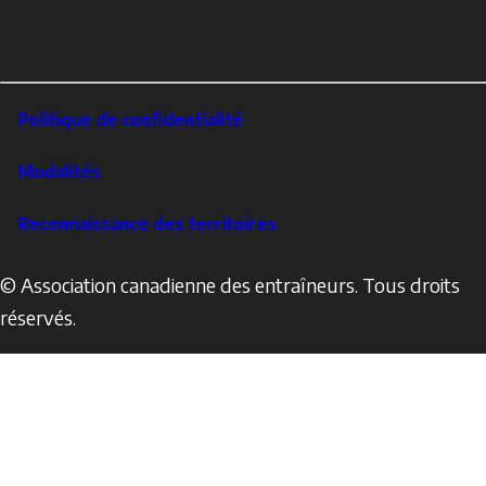
links
X
Instagram
LinkedIn
Footer
Politique de confidentialité
Corporate
Modalités
Reconnaissance des territoires
© Association canadienne des entraîneurs. Tous droits
réservés.