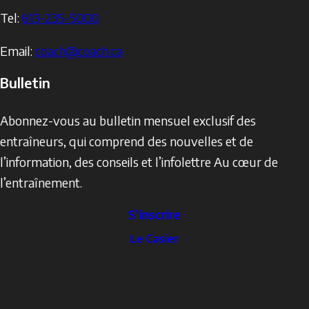
Tel:
613-235-5000
Email:
coach@coach.ca
Bulletin
Abonnez-vous au bulletin mensuel exclusif des
entraîneurs, qui comprend des nouvelles et de
l’information, des conseils et l’infolettre Au cœur de
l’entraînement.
S’inscrire
The
Le Casier
Locker
Social
Facebook
Profile
YouTube
links
X