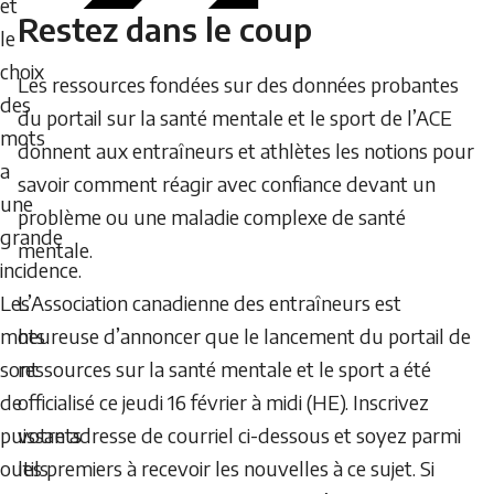
et
Restez dans le coup
le
choix
Les ressources fondées sur des données probantes
des
du portail sur la santé mentale et le sport de l’ACE
mots
donnent aux entraîneurs et athlètes les notions pour
a
savoir comment réagir avec confiance devant un
une
problème ou une maladie complexe de santé
grande
mentale.
incidence.
L’Association canadienne des entraîneurs est
Les
heureuse d’annoncer que le lancement du portail de
mots
ressources sur la santé mentale et le sport a été
sont
officialisé ce jeudi 16 février à midi (HE). Inscrivez
de
votre adresse de courriel ci-dessous et soyez parmi
puissants
les premiers à recevoir les nouvelles à ce sujet. Si
outils