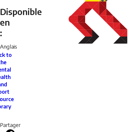
Disponible
en
:
Anglais
ck to
the
ntal
alth
and
port
ource
brary
Partager