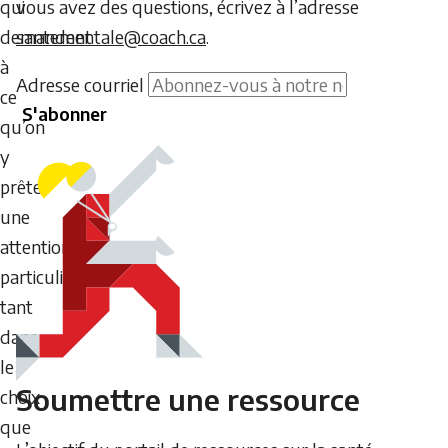
vous avez des questions, écrivez à l’adresse
qui
santementale@coach.ca
.
demandent
à
Ne
Adresse courriel
ce
S'abonner
saisissez
qu’on
aucun
y
texte
prête
dans
une
ce
attention
champ.
particulière,
tant
dans
le
Soumettre une ressource
choix
que