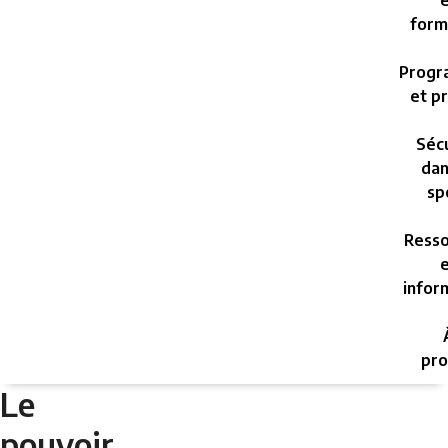
e
form
Progr
et pr
Sécu
dan
sp
Resso
e
infor
pro
Le
pouvoir