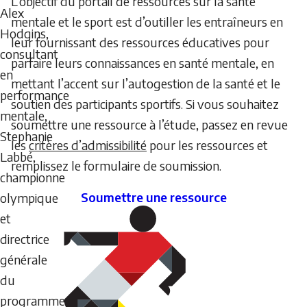
L’objectif du portail de ressources sur la santé
Alex
mentale et le sport est d’outiller les entraîneurs en
Hodgins,
leur fournissant des ressources éducatives pour
consultant
parfaire leurs connaissances en santé mentale, en
en
mettant l’accent sur l’autogestion de la santé et le
performance
soutien des participants sportifs. Si vous souhaitez
mentale,
soumettre une ressource à l’étude, passez en revue
Stephanie
les
critères d’admissibilité
pour les ressources et
Labbé,
remplissez le formulaire de soumission.
championne
Soumettre une ressource
olympique
et
directrice
générale
du
programme