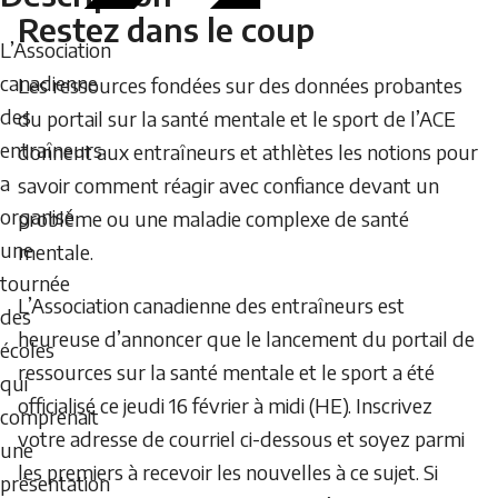
Restez dans le coup
L’Association
canadienne
Les ressources fondées sur des données probantes
des
du portail sur la santé mentale et le sport de l’ACE
entraîneurs
donnent aux entraîneurs et athlètes les notions pour
a
savoir comment réagir avec confiance devant un
organisé
problème ou une maladie complexe de santé
une
mentale.
tournée
L’Association canadienne des entraîneurs est
des
heureuse d’annoncer que le lancement du portail de
écoles
ressources sur la santé mentale et le sport a été
qui
officialisé ce jeudi 16 février à midi (HE). Inscrivez
comprenait
votre adresse de courriel ci-dessous et soyez parmi
une
les premiers à recevoir les nouvelles à ce sujet. Si
présentation