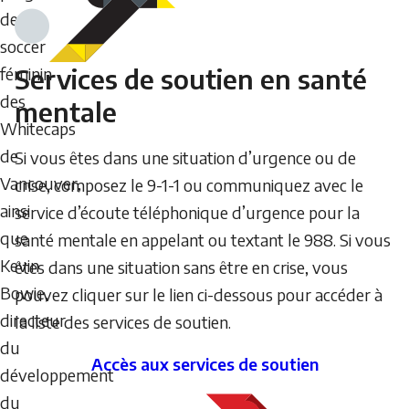
de
soccer
Services de soutien en santé
féminin
des
mentale
Whitecaps
de
Si vous êtes dans une situation d’urgence ou de
Vancouver,
crise, composez le 9-1-1 ou communiquez avec le
ainsi
service d’écoute téléphonique d’urgence pour la
que
santé mentale en appelant ou textant le 988. Si vous
Kevin
êtes dans une situation sans être en crise, vous
Bowie,
pouvez cliquer sur le lien ci-dessous pour accéder à
directeur
la liste des services de soutien.
du
Accès aux services de soutien
développement
du