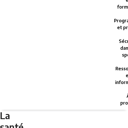
e
form
Progr
et pr
Sécu
dan
sp
Resso
e
infor
pro
La
santé