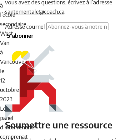
vous avez des questions, écrivez à l’adresse
à
santementale@coach.ca
.
l’école
secondaire
Ne
Adresse courriel
West
S'abonner
saisissez
Van
aucun
à
texte
Vancouver
dans
le
ce
12
champ.
octobre
2023.
Le
panel
Soumettre une ressource
d’intervenants
comprenait