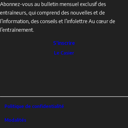
Abonnez-vous au bulletin mensuel exclusif des
entraîneurs, qui comprend des nouvelles et de
l’information, des conseils et l’infolettre Au cœur de
l’entraînement.
S’inscrire
The
Le Casier
Locker
Social
Facebook
Profile
YouTube
links
X
Instagram
LinkedIn
Footer
Politique de confidentialité
Corporate
Modalités