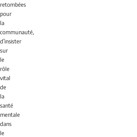
retombées
pour
la
communauté,
d’insister
sur
le
rôle
vital
de
la
santé
mentale
dans
le