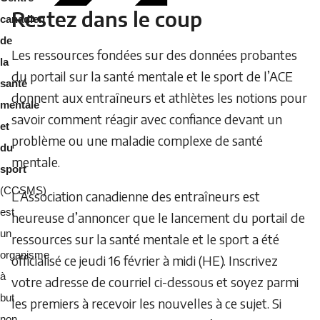
Restez dans le coup
canadien
de
Les ressources fondées sur des données probantes
la
du portail sur la santé mentale et le sport de l’ACE
santé
donnent aux entraîneurs et athlètes les notions pour
mentale
savoir comment réagir avec confiance devant un
et
problème ou une maladie complexe de santé
du
mentale.
sport
(CCSMS)
L’Association canadienne des entraîneurs est
est
heureuse d’annoncer que le lancement du portail de
un
ressources sur la santé mentale et le sport a été
organisme
officialisé ce jeudi 16 février à midi (HE). Inscrivez
à
votre adresse de courriel ci-dessous et soyez parmi
but
les premiers à recevoir les nouvelles à ce sujet. Si
non