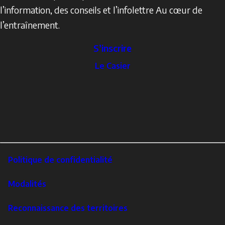
l’information, des conseils et l’infolettre Au cœur de
l’entraînement.
S’inscrire
The
Le Casier
Locker
Social
Facebook
Profile
YouTube
links
X
Instagram
LinkedIn
Footer
Politique de confidentialité
Corporate
Modalités
Reconnaissance des territoires