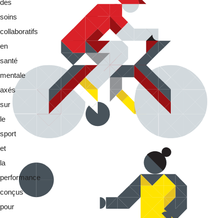
des
soins
collaboratifs
en
santé
mentale
axés
sur
le
sport
et
la
performance
conçus
pour