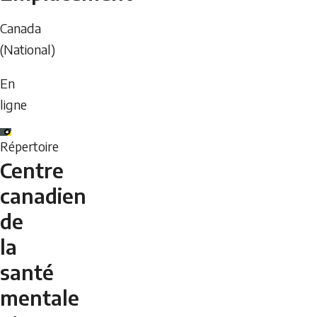
Canada
(National)
En
ligne
Répertoire
Centre
canadien
de
la
santé
mentale