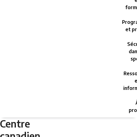
e
form
Progr
et pr
Sécu
dan
sp
Resso
e
infor
pro
Centre
canadien