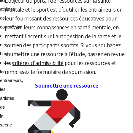
L’objectif du portail de ressources sur la santé
les
mentale et le sport est d’outiller les entraîneurs en
athlètes
leur fournissant des ressources éducatives pour
de
parfaire leurs connaissances en santé mentale, en
compétition
mettant l’accent sur l’autogestion de la santé et le
et
soutien des participants sportifs. Si vous souhaitez
de
soumettre une ressource à l’étude, passez en revue
haut
les
critères d’admissibilité
pour les ressources et
niveau,
remplissez le formulaire de soumission.
les
entraîneurs,
Soumettre une ressource
les
artistes
de
la
scène