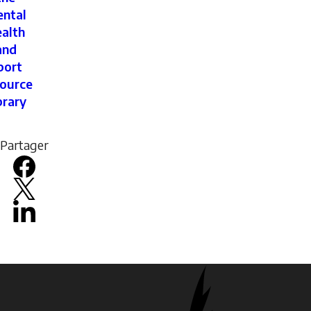
ntal
alth
and
port
ource
brary
Partager
Facebook
X
LinkedIn
Email
icon