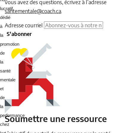
vous avez des questions, écrivez à l’adresse
lucratif
santementale@coach.ca
.
dédié
Ne
Adresse courriel
à
S'abonner
saisissez
la
aucun
promotion
texte
de
dans
la
ce
santé
champ.
mentale
et
de
la
Soumettre une ressource
performance
chez