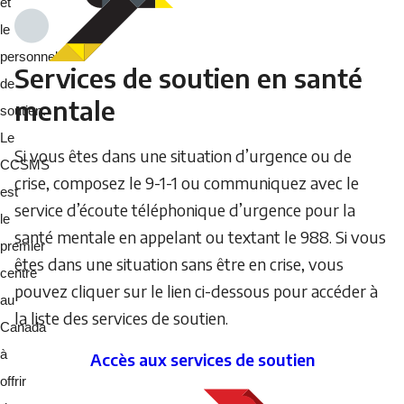
et
le
personnel
Services de soutien en santé
de
mentale
soutien.
Le
Si vous êtes dans une situation d’urgence ou de
CCSMS
crise, composez le 9-1-1 ou communiquez avec le
est
service d’écoute téléphonique d’urgence pour la
le
santé mentale en appelant ou textant le 988. Si vous
premier
êtes dans une situation sans être en crise, vous
centre
pouvez cliquer sur le lien ci-dessous pour accéder à
au
la liste des services de soutien.
Canada
à
Accès aux services de soutien
offrir