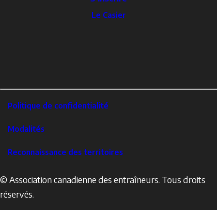
The
Le Casier
Locker
Social
Facebook
Profile
YouTube
links
X
Instagram
LinkedIn
Footer
Politique de confidentialité
Corporate
Modalités
Reconnaissance des territoires
© Association canadienne des entraîneurs. Tous droits
réservés.