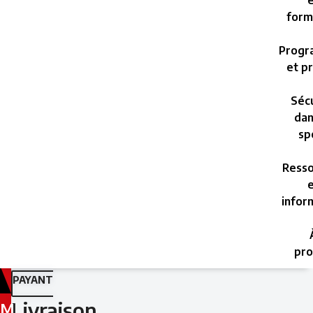
e
form
Progr
et pr
Sécu
dan
sp
Resso
e
infor
pro
PAYANT
Livraison
M